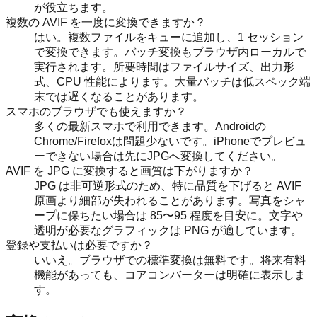
が役立ちます。
複数の AVIF を一度に変換できますか？
はい。複数ファイルをキューに追加し、1 セッション
で変換できます。バッチ変換もブラウザ内ローカルで
実行されます。所要時間はファイルサイズ、出力形
式、CPU 性能によります。大量バッチは低スペック端
末では遅くなることがあります。
スマホのブラウザでも使えますか？
多くの最新スマホで利用できます。Androidの
Chrome/Firefoxは問題少ないです。iPhoneでプレビュ
ーできない場合は先にJPGへ変換してください。
AVIF を JPG に変換すると画質は下がりますか？
JPG は非可逆形式のため、特に品質を下げると AVIF
原画より細部が失われることがあります。写真をシャ
ープに保ちたい場合は 85〜95 程度を目安に。文字や
透明が必要なグラフィックは PNG が適しています。
登録や支払いは必要ですか？
いいえ。ブラウザでの標準変換は無料です。将来有料
機能があっても、コアコンバーターは明確に表示しま
す。